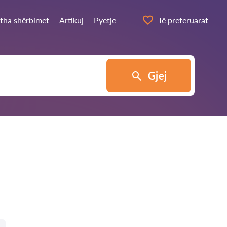
itha shërbimet
Artikuj
Pyetje
Të preferuarat
Gjej