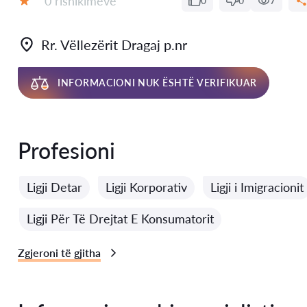
0 rishikimeve
0
0
7
Vlerësimi:
Rr. Vëllezërit Dragaj p.nr
INFORMACIONI NUK ËSHTË VERIFIKUAR
Profesioni
Ligji Detar
Ligji Korporativ
Ligji i Imigracionit
Ligji Për Të Drejtat E Konsumatorit
Zgjeroni të gjitha