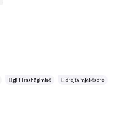
Ligji i Trashëgimisë
E drejta mjekësore