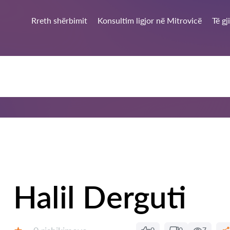
Rreth shërbimit
Konsultim ligjor në Mitrovicë
Të gj
Halil Derguti
Rishikime: