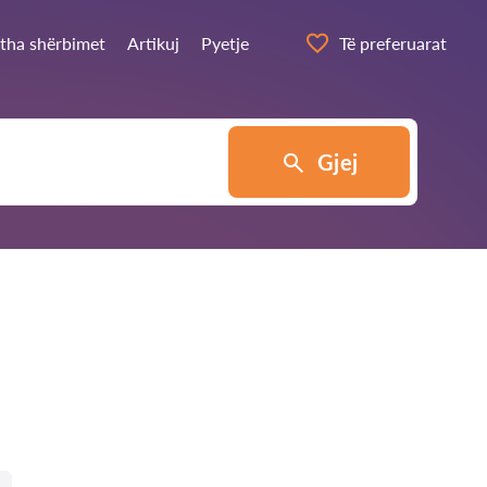
itha shërbimet
Artikuj
Pyetje
Të preferuarat
Gjej