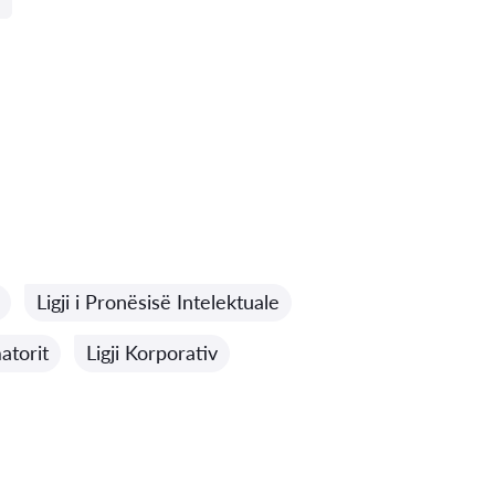
Ligji i Pronësisë Intelektuale
atorit
Ligji Korporativ