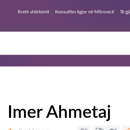
Rreth shërbimit
Konsultim ligjor në Mitrovicë
Të gj
Imer Ahmetaj
Rishikime: