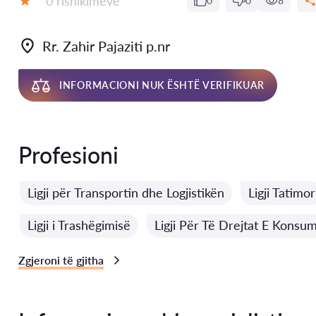
0 rishikimeve
0
0
8
Vlerësimi:
Rr. Zahir Pajaziti p.nr
INFORMACIONI NUK ËSHTË VERIFIKUAR
Profesioni
Ligji për Transportin dhe Logjistikën
Ligji Tatimor
Ligji i Trashëgimisë
Ligji Për Të Drejtat E Konsum
Zgjeroni të gjitha