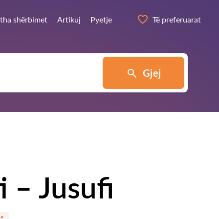
itha shërbimet
Artikuj
Pyetje
Të preferuarat
Gjej
 – Jusufi