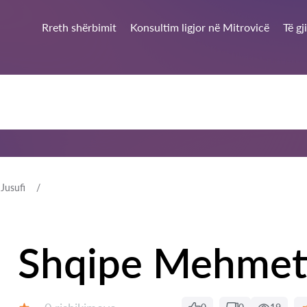
Rreth shërbimit
Konsultim ligjor në Mitrovicë
Të gj
Jusufi
Shqipe Mehmeti
Rishikime: