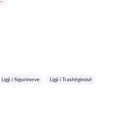
Ligji i Sigurimeve
Ligji i Trashëgimisë