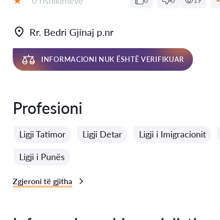
0 rishikimeve
0
0
19
Vlerësimi:
Rr. Bedri Gjinaj p.nr
INFORMACIONI NUK ËSHTË VERIFIKUAR
Profesioni
Ligji Tatimor
Ligji Detar
Ligji i Imigracionit
Ligji i Punës
Zgjeroni të gjitha