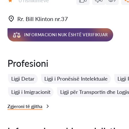
0 rishikimeve
0
0
9
Vlerësimi:
Rr. Bill Klinton nr.37
INFORMACIONI NUK ËSHTË VERIFIKUAR
Profesioni
Ligji Detar
Ligji i Pronësisë Intelektuale
Ligji
Ligji i Imigracionit
Ligji për Transportin dhe Logji
Zgjeroni të gjitha