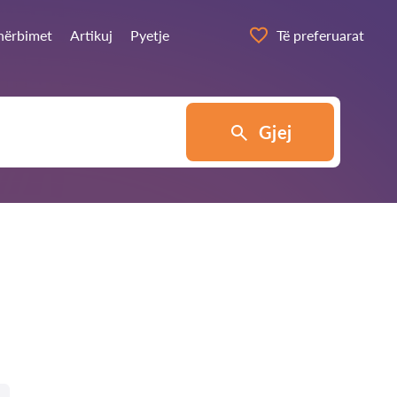
shërbimet
Artikuj
Pyetje
Të preferuarat
Gjej