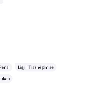
 Penal
Ligji i Trashëgimisë
stikën