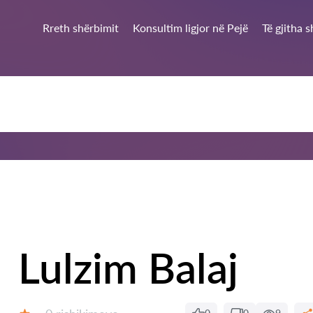
Rreth shërbimit
Konsultim ligjor në Pejë
Të gjitha 
Lulzim Balaj
Rishikime: