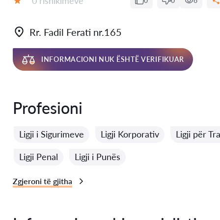
0 rishikimeve
0
0
6
Vlerësimi:
Rr. Fadil Ferati nr.165
INFORMACIONI NUK ËSHTË VERIFIKUAR
Profesioni
Ligji i Sigurimeve
Ligji Korporativ
Ligji për T
Ligji Penal
Ligji i Punës
Zgjeroni të gjitha