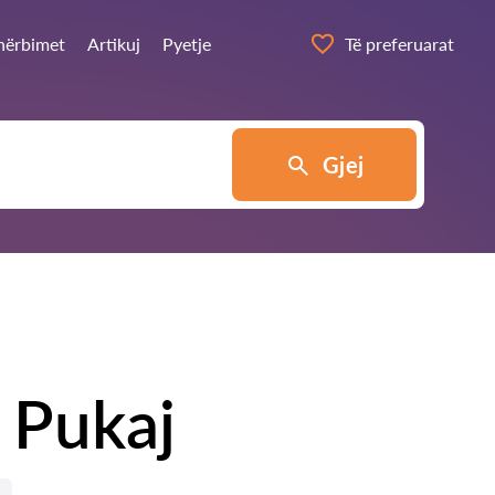
shërbimet
Artikuj
Pyetje
Të preferuarat
Gjej
 Pukaj