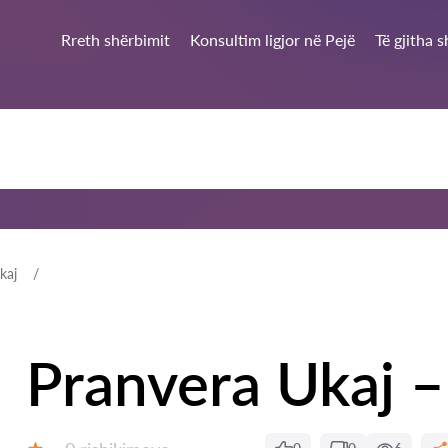
Rreth shërbimit
Konsultim ligjor në Pejë
Të gjitha 
kaj
Pranvera Ukaj –
Rishikime: