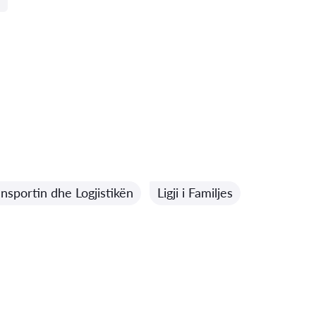
ransportin dhe Logjistikën
Ligji i Familjes