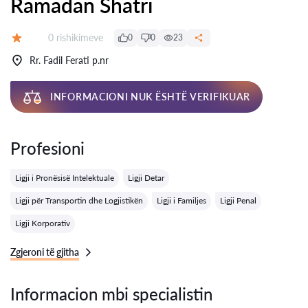
Ramadan Shatri
Rishikime:
0 rishikimeve
0
0
23
Vlerësimi:
Rr. Fadil Ferati p.nr
INFORMACIONI NUK ËSHTË VERIFIKUAR
Profesioni
Ligji i Pronësisë Intelektuale
Ligji Detar
Ligji për Transportin dhe Logjistikën
Ligji i Familjes
Ligji Penal
Ligji Korporativ
Zgjeroni të gjitha
Informacion mbi specialistin