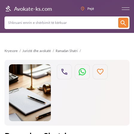
Kthehu
Avokate-ks.com
Pejë
Kryesore
Juristë dhe avokatë
Ramadan Shatri