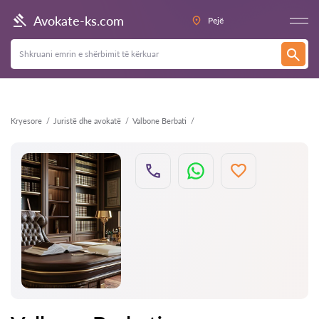
Kthehu
Avokate-ks.com
Pejë
Kryesore
Juristë dhe avokatë
Valbone Berbati