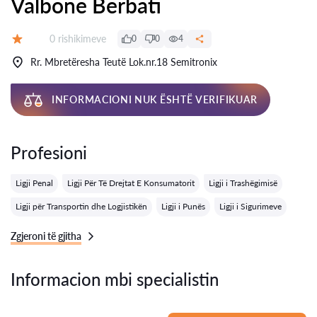
Valbone Berbati
Rishikime:
0 rishikimeve
0
0
4
Vlerësimi:
Rr. Mbretëresha Teutë Lok.nr.18 Semitronix
INFORMACIONI NUK ËSHTË VERIFIKUAR
Profesioni
Ligji Penal
Ligji Për Të Drejtat E Konsumatorit
Ligji i Trashëgimisë
Ligji për Transportin dhe Logjistikën
Ligji i Punës
Ligji i Sigurimeve
Zgjeroni të gjitha
Informacion mbi specialistin