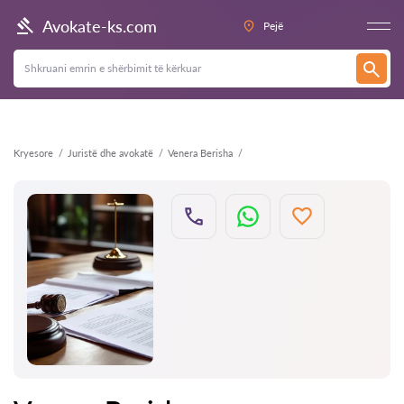
Kthehu
Avokate-ks.com
Pejë
Kryesore
Juristë dhe avokatë
Venera Berisha