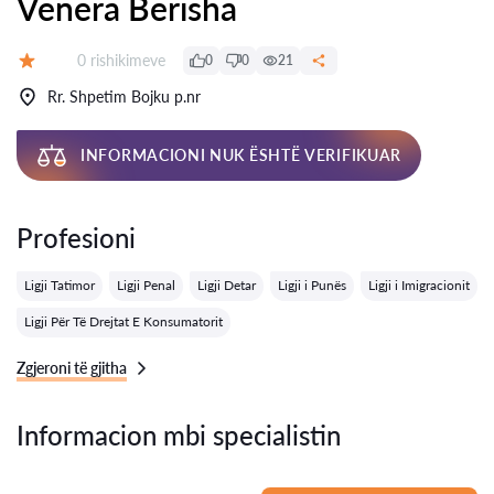
Venera Berisha
Rishikime:
0 rishikimeve
0
0
21
Vlerësimi:
Rr. Shpetim Bojku p.nr
INFORMACIONI NUK ËSHTË VERIFIKUAR
Profesioni
Ligji Tatimor
Ligji Penal
Ligji Detar
Ligji i Punës
Ligji i Imigracionit
Ligji Për Të Drejtat E Konsumatorit
Zgjeroni të gjitha
Informacion mbi specialistin